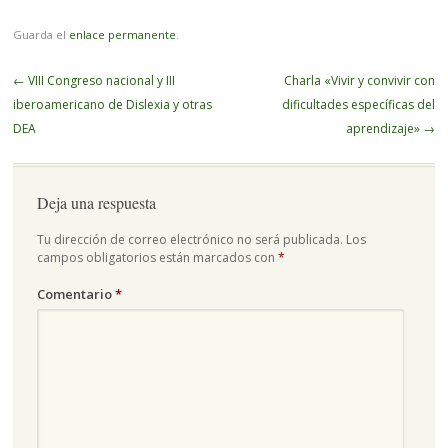
Guarda el
enlace permanente
.
Navegador
←
VIII Congreso nacional y III
Charla «Vivir y convivir con
de
iberoamericano de Dislexia y otras
dificultades específicas del
artículos
DEA
aprendizaje»
→
Deja una respuesta
Tu dirección de correo electrónico no será publicada.
Los
campos obligatorios están marcados con
*
Comentario
*