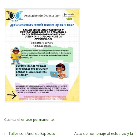
Guarda el
enlace permanente
.
Navegador
←
Taller con Andrea Expósito
Acto de homenaje al esfuerzo y la