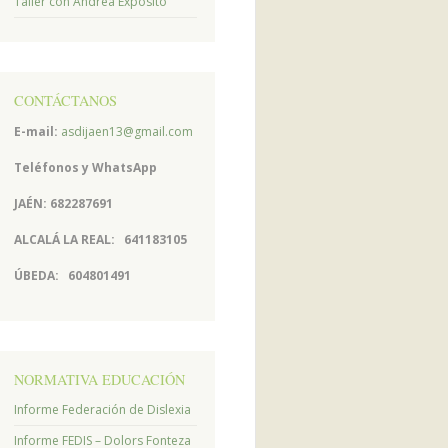
Taller con Andrea Expósito
CONTÁCTANOS
E-mail:
asdijaen13@gmail.com
Teléfonos y
WhatsApp
JAÉN: 682287691
ALCALÁ LA REAL:
641183105
ÚBEDA:
604801491
NORMATIVA EDUCACIÓN
Informe Federación de Dislexia
Informe FEDIS – Dolors Fonteza