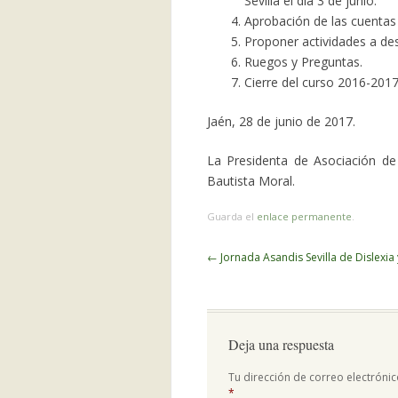
Sevilla el día 3 de junio.
Aprobación de las cuentas
Proponer actividades a des
Ruegos y Preguntas.
Cierre del curso 2016-2017
Jaén, 28 de junio de 2017.
La Presidenta de Asociación de 
Bautista Moral.
Guarda el
enlace permanente
.
Navegador
←
Jornada Asandis Sevilla de Dislexia
de
artículos
Deja una respuesta
Tu dirección de correo electrónic
*