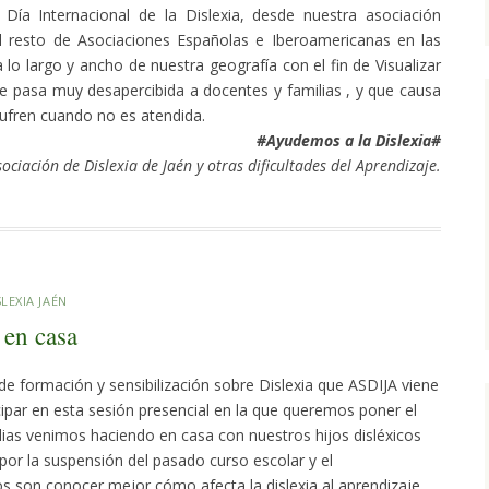
Día Internacional de la Dislexia, desde nuestra asociación
 resto de Asociaciones Españolas e Iberoamericanas en las
 lo largo y ancho de nuestra geografía con el fin de Visualizar
que pasa muy desapercibida a docentes y familias , y que causa
sufren cuando no es atendida.
#Ayudemos a la Dislexia#
sociación de Dislexia de Jaén y otras dificultades del Aprendizaje.
LEXIA JAÉN
 en casa
de formación y sensibilización sobre Dislexia que ASDIJA viene
ipar en esta sesión presencial en la que queremos poner el
ilias venimos haciendo en casa con nuestros hijos disléxicos
por la suspensión del pasado curso escolar y el
s son conocer mejor cómo afecta la dislexia al aprendizaje,