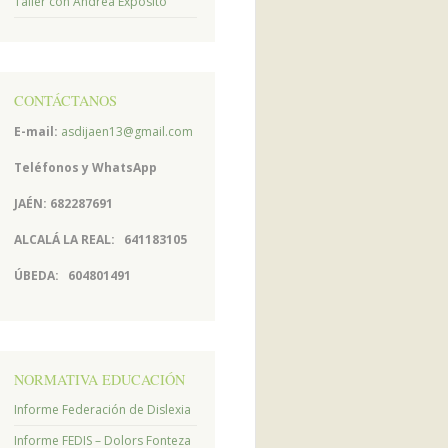
Taller con Andrea Expósito
CONTÁCTANOS
E-mail:
asdijaen13@gmail.com
Teléfonos y
WhatsApp
JAÉN: 682287691
ALCALÁ LA REAL:
641183105
ÚBEDA:
604801491
NORMATIVA EDUCACIÓN
Informe Federación de Dislexia
Informe FEDIS – Dolors Fonteza