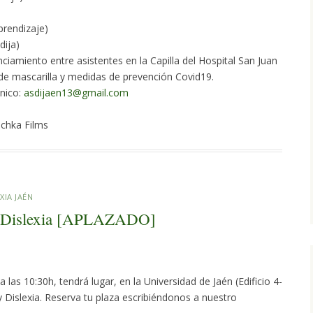
prendizaje)
dija)
nciamiento entre asistentes en la Capilla del Hospital San Juan
 de mascarilla y medidas de prevención Covid19.
ónico:
asdijaen13@gmail.com
ochka Films
XIA JAÉN
 y Dislexia [APLAZADO]
las 10:30h, tendrá lugar, en la Universidad de Jaén (Edificio 4-
y Dislexia. Reserva tu plaza escribiéndonos a nuestro